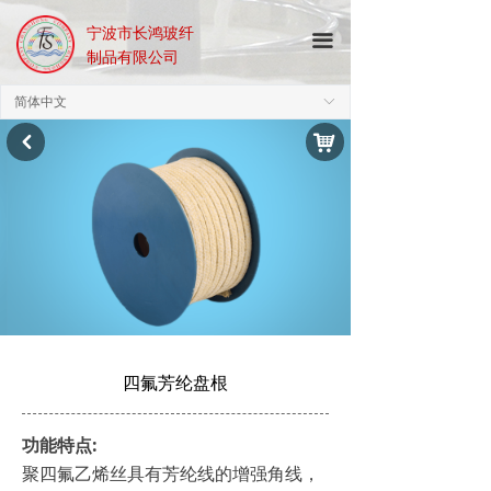
宁波市长鸿玻纤
끀
制品有限公司
简体中文
ꀅ
낙
낒
四氟芳纶盘根
功能特点:
聚四氟乙烯丝具有芳纶线的增强角线，