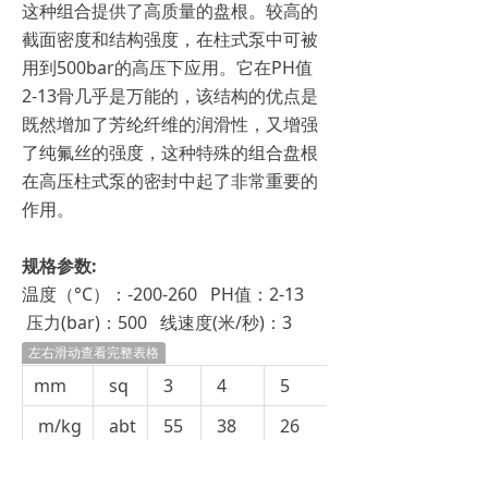
这种组合提供了高质量的盘根。较高的
截面密度和结构强度，在柱式泵中可被
用到500bar的高压下应用。它在PH值
2-13骨几乎是万能的，该结构的优点是
既然增加了芳纶纤维的润滑性，又增强
了纯氟丝的强度，这种特殊的组合盘根
在高压柱式泵的密封中起了非常重要的
作用。
规格参数:
温度（°C）：-200-260 PH值：2-13
压力(bar)：500 线速度(米/秒)：3
左右滑动查看完整表格
mm
sq
3
4
5
6
m/kg
abt
55
38
26
15
inch
sq
1/8
5/32
3/16
1/4