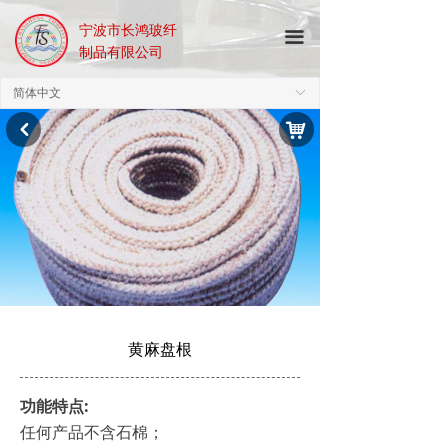
宁波市长鸿玻纤
끀
制品有限公司
简体中文
ꀅ
낙
낒
黄麻盘根
功能特点:
任何产品不含石棉；