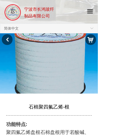
宁波市长鸿玻纤
끀
制品有限公司
简体中文
ꀅ
낙
낒
石棉聚四氟乙烯-根
功能特点:
聚四氟乙烯盘根石棉盘根用于若酸碱、