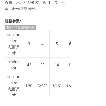
液氨、水、油品介质、阀门、泵、活
塞、杆作防腐密封。
规格参数:
左右滑动查看完整表格
section
size
3
4
5
6
截面尺
寸
m/kg
42
25
14
12
abt.
section
size
1/8"
5/32"
3/16"
1/4"
5/16"
截面尺
寸
ft/lb