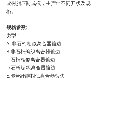
成树脂压踌成模，生产出不同开状及规
格。
规格参数:
类型：
A. 非石棉相似离合器镀边
B.非石棉编织离合器镀边
C.石棉相似离合器镀边
D.石棉编织离合器镀边
E.混合纤维相似离合器镀边
F.陶瓷纤维相似离全器镀边
地址：浙江省余姚市泗门镇水阁周村南巷新村13号
邮编：315480
电话：86-574-62191838，86-574-62193860
传真：86-574-62193838
版权所有©2022-2027 宁波市长鸿玻纤制品有限公司