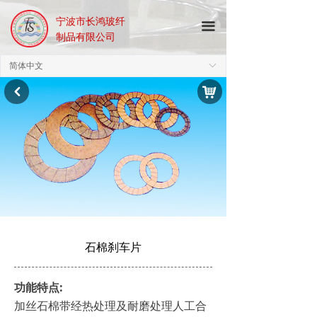
宁波市长鸿玻纤
끀
制品有限公司
简体中文
ꀅ
낙
낒
石棉刹车片
功能特点:
加丝石棉带经热处理及耐磨处理人工合