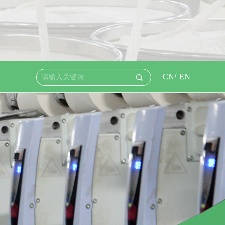
CN
/
EN
끠