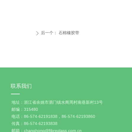
后一个：
石棉橡胶带
ꄲ
联系我们
地址：浙江省余姚市泗门镇水阁周村南巷新村13号
邮编：315480
电话：86-574-62191838，86-574-62193860
传真：86-574-62193838
邮箱：changhong@fibreglass.com.cn