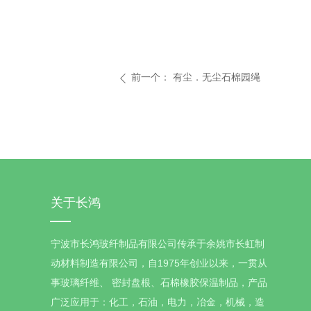
前一个：
有尘．无尘石棉园绳
ꄴ
关于长鸿
宁波市长鸿玻纤制品有限公司传承于余姚市长虹制
动材料制造有限公司，自1975年创业以来，一贯从
事玻璃纤维、 密封盘根、石棉橡胶保温制品，产品
广泛应用于：化工，石油，电力，冶金，机械，造