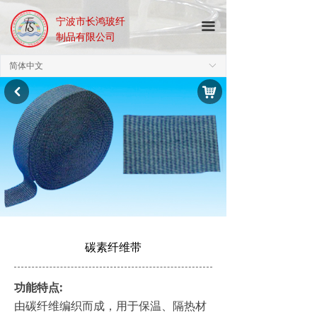
宁波市长鸿玻纤
끀
制品有限公司
简体中文
ꀅ
낙
낒
碳素纤维带
功能特点:
由碳纤维编织而成，用于保温、隔热材