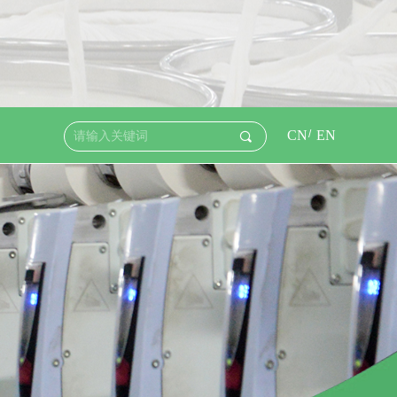
CN
/
EN
끠