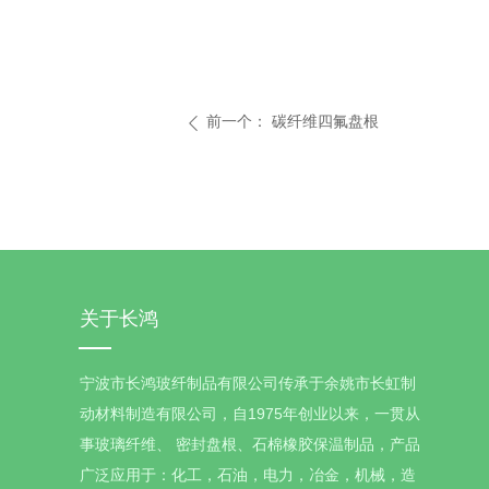
前一个：
碳纤维四氟盘根
ꄴ
关于长鸿
宁波市长鸿玻纤制品有限公司传承于余姚市长虹制
动材料制造有限公司，自1975年创业以来，一贯从
事玻璃纤维、 密封盘根、石棉橡胶保温制品，产品
广泛应用于：化工，石油，电力，冶金，机械，造