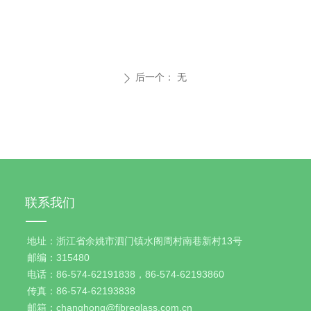
后一个：
无
ꄲ
联系我们
地址：浙江省余姚市泗门镇水阁周村南巷新村13号
邮编：315480
电话：86-574-62191838，86-574-62193860
传真：86-574-62193838
邮箱：changhong@fibreglass.com.cn