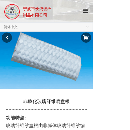
宁波市长鸿玻纤
끀
制品有限公司
简体中文
ꀅ
낙
낒
非膨化玻璃纤维扁盘根
功能特点:
玻璃纤维纱盘根由非膨体玻璃纤维纱编