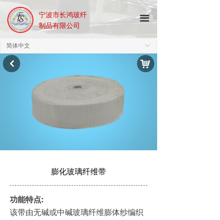
宁波市长鸿玻纤
끀
制品有限公司
简体中文
ꀅ
낙
낒
膨化玻璃纤维带
功能特点:
该带由无碱或中碱玻璃纤维膨体纱编织