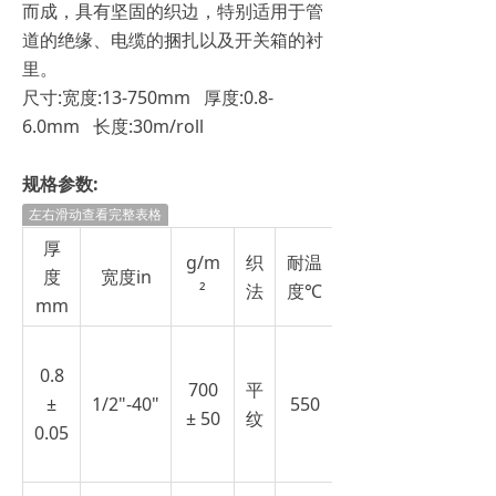
而成，具有坚固的织边，特别适用于管
道的绝缘、电缆的捆扎以及开关箱的衬
里。
尺寸:宽度:13-750mm 厚度:0.8-
6.0mm 长度:30m/roll
规格参数:
左右滑动查看完整表格
厚
g/m
织
耐温
经纬拉力强度
度
宽度in
²
法
度℃
N/10x200mm
mm
0.8
700
平
±
1/2"-40"
550
± 50
纹
0.05